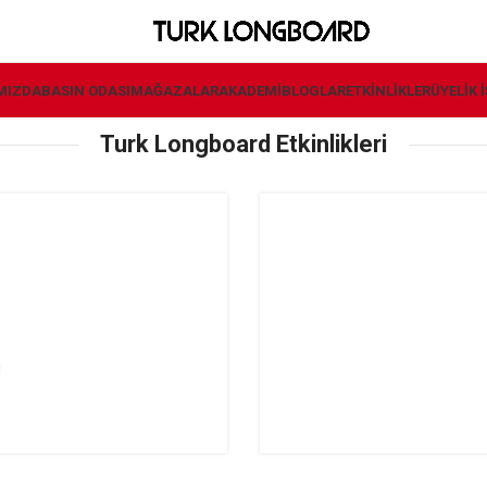
MIZDA
BASIN ODASI
MAĞAZALAR
AKADEMI
BLOGLAR
ETKINLIKLER
ÜYELIK 
Turk Longboard Etkinlikleri
i