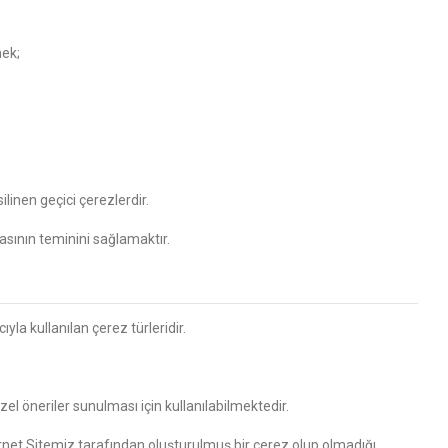
mek;
ilinen geçici çerezlerdir.
asının teminini sağlamaktır.
yla kullanılan çerez türleridir.
zel öneriler sunulması için kullanılabilmektedir.
rnet Sitemiz tarafından oluşturulmuş bir çerez olup olmadığı