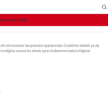
İŞLEMLERI
İLETIŞIM
cih etmezseniz tarayıcınızın ayarlarından Cookie’leri silebilir ya da
irmediğiniz sürece bu sitede çerez kullanımını kabul ettiğinizi
.