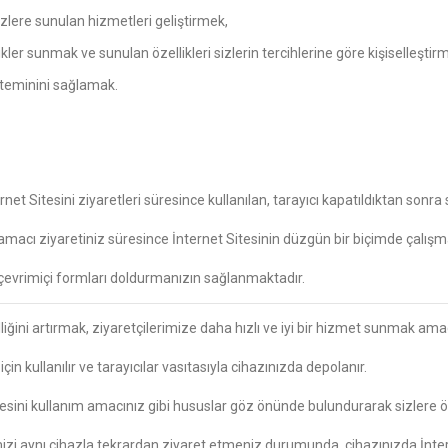
sizlere sunulan hizmetleri geliştirmek,
ikler sunmak ve sunulan özellikleri sizlerin tercihlerine göre kişiselleştir
n teminini sağlamak.
et Sitesini ziyaretleri süresince kullanılan, tarayıcı kapatıldıktan sonra s
 amacı ziyaretiniz süresince İnternet Sitesinin düzgün bir biçimde çalışm
çevrimiçi formları doldurmanızın sağlanmaktadır.
lliğini artırmak, ziyaretçilerimize daha hızlı ve iyi bir hizmet sunmak amacı
için kullanılır ve tarayıcılar vasıtasıyla cihazınızda depolanır.
Sitesini kullanım amacınız gibi hususlar göz önünde bulundurarak sizlere ö
mizi aynı cihazla tekrardan ziyaret etmeniz durumunda, cihazınızda İnte