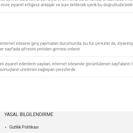
a önce ziyaret ettiğiniz anlaşılır ve size iletilecek içerik bu doğrultuda beli
k internet sitesine giriş yapmaları durumunda, bu tür çerezler ile, ziyaretçi
her sayfada şifresini yeniden girmesi önlenir.
sini ziyaret edenlerin sayıları, internet sitesinde görüntülenen sayfaların tes
 sonuçların üretimini sağlayan çerezlerdir.
YASAL BILGILENDIRME
Gizlilik Politikası