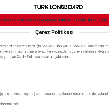
MIZDA
BASIN ODASI
MAĞAZALAR
AKADEMI
BLOGLAR
ETKINLIKLER
ÜYELIK 
Çerez Politikası
minizi geliştirebilmek için Cookie kullanıyoruz. Cookie kullanılmasını ter
ebileceğini hatırlatmak isteriz. Tarayıcınızdan Cookie ayarlarınızı değişt
yer alan Gizlilik Politikası’ndan ulaşabilirsiniz.
acılığıyla cihazınıza veya ağ sunucusuna depolanan küçük metin dosyalarıdır
ralanmaktadır: