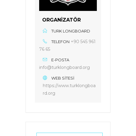
ORGANIZATÖR
TURK LONGBOARD
+90 545 961
TELEFON
76 65
E-POSTA
info@turklongboard.org
WEB SITESI
https://www.turklongboa
rd.org