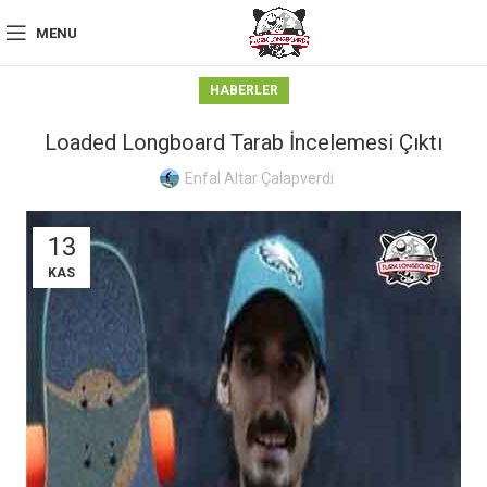
MENU
HABERLER
Loaded Longboard Tarab İncelemesi Çıktı
Enfal Altar Çalapverdi
13
KAS