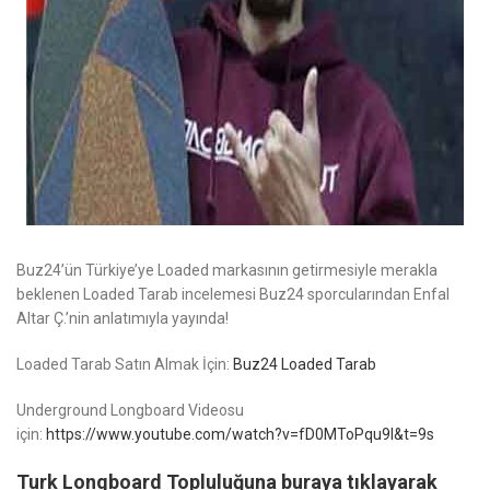
Buz24’ün Türkiye’ye Loaded markasının getirmesiyle merakla
beklenen Loaded Tarab incelemesi Buz24 sporcularından Enfal
Altar Ç.’nin anlatımıyla yayında!
Loaded Tarab Satın Almak İçin:
Buz24 Loaded Tarab
Underground Longboard Videosu
için:
https://www.youtube.com/watch?v=fD0MToPqu9I&t=9s
Turk Longboard Topluluğuna buraya tıklayarak