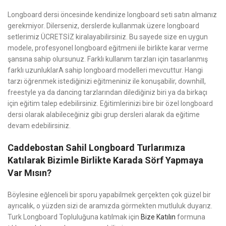
Longboard dersi öncesinde kendinize longboard seti satın almanız
gerekmiyor. Dilerseniz, derslerde kullanmak üzere longboard
setlerimiz ÜCRETSİZ kiralayabilirsiniz. Bu sayede size en uygun
modele, profesyonel longboard eğitmeni ile birlikte karar verme
şansına sahip olursunuz. Farklı kullanım tarzları için tasarlanmış
farklı uzunluklarA sahip longboard modelleri mevcuttur. Hangi
tarzı öğrenmek istediğinizi eğitmeniniz ile konuşabilir, downhill,
freestyle ya da dancing tarzlarından dilediğiniz biri ya da birkaçı
için eğitim talep edebilirsiniz. Eğitimlerinizi bire bir özel longboard
dersi olarak alabileceğiniz gibi grup dersleri alarak da eğitime
devam edebilirsiniz.
Caddebostan Sahil Longboard Turlarımıza
Katılarak Bizimle Birlikte Karada Sörf Yapmaya
Var Mısın?
Böylesine eğlenceli bir sporu yapabilmek gerçekten çok güzel bir
ayrıcalık, o yüzden sizi de aramızda görmekten mutluluk duyarız.
Turk Longboard Topluluğuna katılmak için
Bize Katılın
formuna