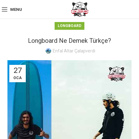
MENU
LONGBOARD
Longboard Ne Demek Türkçe?
Enfal Altar Çalapverdi
27
OCA