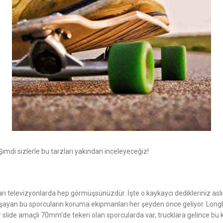
mdi sizlerle bu tarzları yakından inceleyeceğiz!
arı televizyonlarda hep görmüşsünüzdür. İşte o kaykaycı dedikleriniz as
yaşayan bu sporcuların koruma ekipmanları her şeyden önce geliyor. Long
a var slide amaçlı 70mm’de tekeri olan sporcularda var, trucklara gelinc