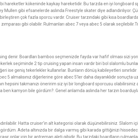
ibi hareketler kökeninde kaykay hareketidir. Bu tarzda en iyi longboard sp
Mullen gibi efsanelerde aslında Freestyle skater diye adlandırılıyor. Çü
ı birleştiren çok fazla sporcu vardır. Cruiser tarzındaki gibi kısa boardla
parası gibi olabilir. Rulmanları abec 7 veya abec 5 olarak seçilebilir.Tru
uising denir. Boardları bamboo seçmenizde fayda var hafif olması sizi yor
kerlek seçiminde 2 tip cruising yapan insan vardır biri bol slalomlu bunl
 ise geniş tekerlekler kullanırlar. Bunların dönüş kabileyetleri sınırlıdı
e abec 5 almalısınız diğerlerine göre abec 5’ler daha dayanıklıdır sonuçta
hepsini takmanızı öneririm siz iyi bir longboard sporcusu olabilirsiniz an
da ben kamyon bile gördüm?. Genel anlamda aslında her tarzın boarduyla
rılabilir. Hatta cruiser’in alt kategorisi olarak düşünebilirsiniz. Slalom i
arı gördüm. Adeta altınızda bir dalga varmış gibi karada gittiğinizi hissede
uğraşır onlar için bir antreman aleti gibidir. Bu tarzdaki boardların rulman