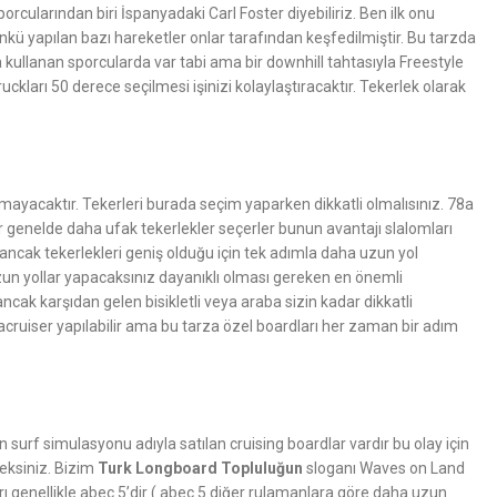
orcularından biri İspanyadaki Carl Foster diyebiliriz. Ben ilk onu
nkü yapılan bazı hareketler onlar tarafından keşfedilmiştir. Bu tarzda
rda kullanan sporcularda var tabi ama bir downhill tahtasıyla Freestyle
ckları 50 derece seçilmesi işinizi kolaylaştıracaktır. Tekerlek olarak
mayacaktır. Tekerleri burada seçim yaparken dikkatli olmalısınız. 78a
ar genelde daha ufak tekerlekler seçerler bunun avantajı slalomları
r ancak tekerlekleri geniş olduğu için tek adımla daha uzun yol
 uzun yollar yapacaksınız dayanıklı olması gereken en önemli
cak karşıdan gelen bisikletli veya araba sizin kadar dikkatli
cruiser yapılabilir ama bu tarza özel boardları her zaman bir adım
çin surf simulasyonu adıyla satılan cruising boardlar vardır bu olay için
ceksiniz. Bizim
Turk Longboard T
opluluğun
sloganı Waves on Land
ları genellikle abec 5’dir ( abec 5 diğer rulamanlara göre daha uzun