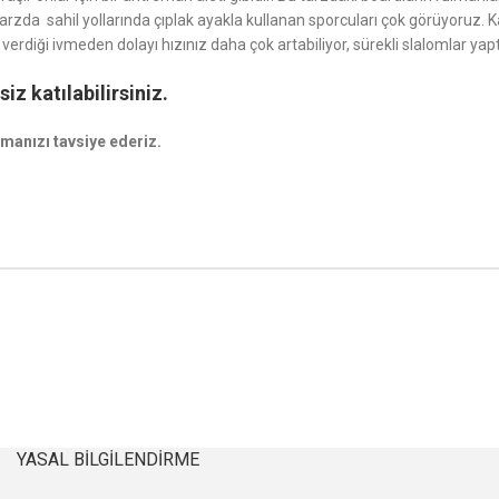
tarzda sahil yollarında çıplak ayakla kullanan sporcuları çok görüyoruz
diği ivmeden dolayı hızınız daha çok artabiliyor, sürekli slalomlar yapt
z katılabilirsiniz.
manızı tavsiye ederiz.
YASAL BILGILENDIRME