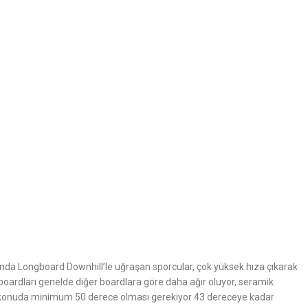
lında Longboard Downhill’le uğraşan sporcular, çok yüksek hıza çıkarak
boardları genelde diğer boardlara göre daha ağır oluyor, seramik
e bu konuda minimum 50 derece olması gerekiyor 43 dereceye kadar