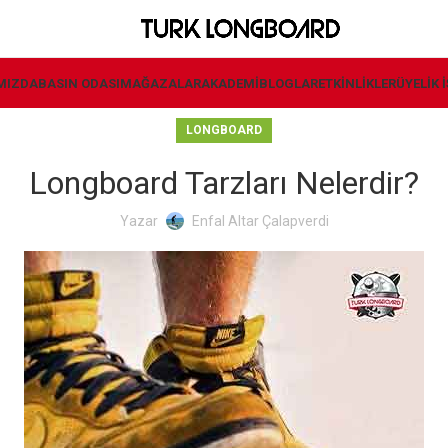
MIZDA
BASIN ODASI
MAĞAZALAR
AKADEMI
BLOGLAR
ETKINLIKLER
ÜYELIK 
LONGBOARD
Longboard Tarzları Nelerdir?
Yazar
Enfal Altar Çalapverdi