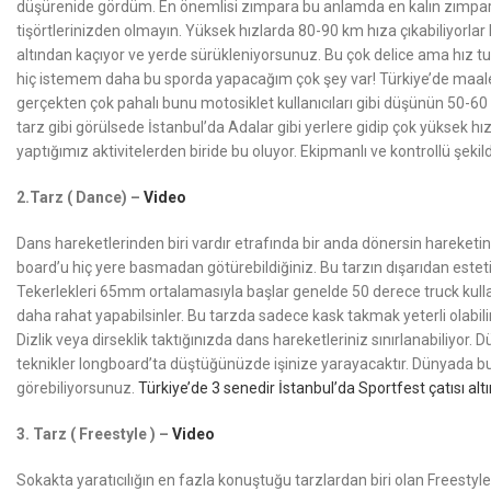
düşürenide gördüm. En önemlisi zımpara bu anlamda en kalın zımparal
tişörtlerinizden olmayın. Yüksek hızlarda 80-90 km hıza çıkabiliyorl
altından kaçıyor ve yerde sürükleniyorsunuz. Bu çok delice ama hız tu
hiç istemem daha bu sporda yapacağım çok şey var! Türkiye’de maale
gerçekten çok pahalı bunu motosiklet kullanıcıları gibi düşünün 50-60
tarz gibi görülsede İstanbul’da Adalar gibi yerlere gidip çok yüksek
yaptığımız aktivitelerden biride bu oluyor. Ekipmanlı ve kontrollü şekil
2.Tarz ( Dance) –
Video
Dans hareketlerinden biri vardır etrafında bir anda dönersin hareket
board’u hiç yere basmadan götürebildiğiniz. Bu tarzın dışarıdan esteti
Tekerlekleri 65mm ortalamasıyla başlar genelde 50 derece truck kullanır
daha rahat yapabilsinler. Bu tarzda sadece kask takmak yeterli olabilir
Dizlik veya dirseklik taktığınızda dans hareketleriniz sınırlanabiliyor
teknikler longboard’ta düştüğünüzde işinize yarayacaktır. Dünyada bu 
görebiliyorsunuz.
Türkiye’de 3 senedir İstanbul’da Sportfest çatısı al
3. Tarz ( Freestyle ) –
Video
Sokakta yaratıcılığın en fazla konuştuğu tarzlardan biri olan Freesty