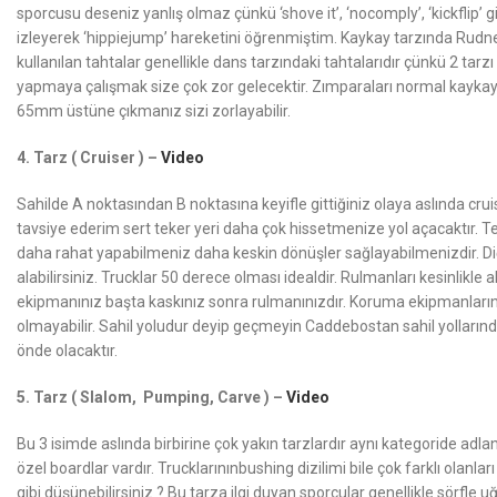
sporcusu deseniz yanlış olmaz çünkü ‘shove it’, ‘nocomply’, ‘kickflip’ g
izleyerek ‘hippiejump’ hareketini öğrenmiştim. Kaykay tarzında Rudney 
kullanılan tahtalar genellikle dans tarzındaki tahtalarıdır çünkü 2 tarz
yapmaya çalışmak size çok zor gelecektir. Zımparaları normal kaykay zım
65mm üstüne çıkmanız sizi zorlayabilir.
4. Tarz ( Cruiser ) –
Video
Sahilde A noktasından B noktasına keyifle gittiğiniz olaya aslında cr
tavsiye ederim sert teker yeri daha çok hissetmenize yol açacaktır. Te
daha rahat yapabilmeniz daha keskin dönüşler sağlayabilmenizdir. Diğeri
alabilirsiniz. Trucklar 50 derece olması idealdir. Rulmanları kesinlikl
ekipmanınız başta kaskınız sonra rulmanınızdır. Koruma ekipmanlarının 
olmayabilir. Sahil yoludur deyip geçmeyin Caddebostan sahil yolların
önde olacaktır.
5. Tarz ( Slalom, Pumping, Carve ) –
Video
Bu 3 isimde aslında birbirine çok yakın tarzlardır aynı kategoride adlandı
özel boardlar vardır. Trucklarınınbushing dizilimi bile çok farklı olanl
gibi düşünebilirsiniz ? Bu tarza ilgi duyan sporcular genellikle sörfle 