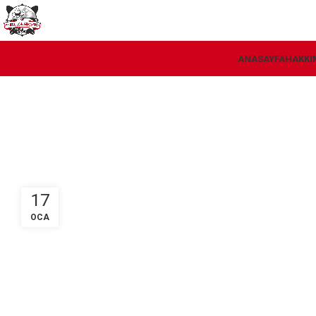
ANASAYFA
HAKKI
17
OCA