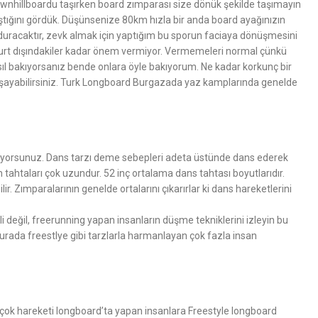
wnhillboardu taşırken board zımparası size dönük şekilde taşımayın
ştığını gördük. Düşünsenize 80km hızla bir anda board ayağınızın
k duracaktır, zevk almak için yaptığım bu sporun faciaya dönüşmesini
urt dışındakiler kadar önem vermiyor. Vermemeleri normal çünkü
asıl bakıyorsanız bende onlara öyle bakıyorum. Ne kadar korkunç bir
 yaşayabilirsiniz. Turk Longboard Burgazada yaz kamplarında genelde
biliyorsunuz. Dans tarzı deme sebepleri adeta üstünde dans ederek
 tahtaları çok uzundur. 52 inç ortalama dans tahtası boyutlarıdır.
. Zımparalarının genelde ortalarını çıkarırlar ki dans hareketlerini
li değil, freerunning yapan insanların düşme tekniklerini izleyin bu
burada freestlye gibi tarzlarla harmanlayan çok fazla insan
irçok hareketi longboard’ta yapan insanlara Freestyle longboard