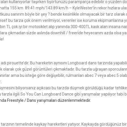
arı kullanıyorlar taşırken tişörtünüzü paramparça edebilir o yüzden do
ar hatta 155 km 89.41 mph/143.89 km/h – KyleWester’in rekor hızlara ula
tkusu sanırım böyle bir şey ? bende kesinlikle olmayacak bir tarz olara
sef bu tarza çok önem verilmiyor, verenler ise koruma ekipmanlarına y
 bin TL çok iyi bir motosiklet alıp yanında 300-400TL kask alan insana n
 hızlara çıkmadan sizde aslında downhill / freeride heyecanını azda olsa
de!
in adı pirouette’dir. Bu hareketin aynısını Longboard dans tarzında yapa
k olarak çok güzel görüntüleri çıkmaktadır. Bu tarzla uğraşan sporcuların
lar ama bu isteğe göre değişebilir, rulmanları abec 7 veya abec 5 olabilir
.
. Düşmesini biliyorsanız açıkcası bu tarzda düşmek görüldüğü kadar tehlike
tarzla ilgili So You Can Longboard Dance gibi yarışmalar yapılıyor tabi 
tında Freestyle / Dans yarışmaları düzenlenmektedir.
le tarzının temelinde kaykay hareketleri yatıyor. Kaykayda gördüğünüz b