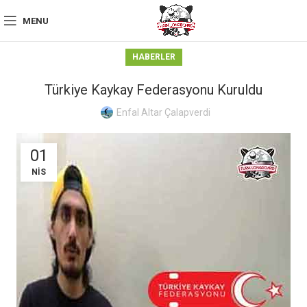
MENU
HABERLER
Türkiye Kaykay Federasyonu Kuruldu
Enfal Altar Çalapverdi
01
NIS