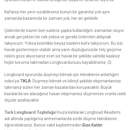
Kafanızı her yere vurabilirsiniz bunun bir garantisi yok aynı
zamanda kazanında bir zamanı yok, her an gelebilir.
Çekimlerde bazen ben sadece şapka kullandığım zamanlar oluyor
ancak gerçekten bir risk yoksa ve gerekli önlemleri aldıysak
takıyorum. Yoksa kesinlikle beyaz kaskımı kafa takıyorum. Bu sizi
havalı göstermiyor olabilir ama yarın düştüğünüzde felç geçirme
riskini göze alıyorsanız evet siz havalı bir şekilde sahilde kasksız
hiçbir koruma takmadan Longboardunuzu kayabilirsiniz. 😊
Longboard sporunda düşmeyi bilmek için tekniklerini anlattığım
video’ya
TIKLA.
Düşmeyi bilmek ve bilinçli şekilde ekipmanlarınızı
takmanız sizleri her zaman kazalardan koruyacaktır. Büyük
kazalarda ise alacağınız hasarı ekipmansız düşmenize oranla ciddi
ölçüde azaltacaktır.
Turk Longboard
Topluluğu
’muza katılarak Longboad Akademi
adı altında yaptığımız antremanlarda sizde düşme tekniklerini
öğrenebilirsiniz. Bence vakit kaybetmeden
Bize Katılın