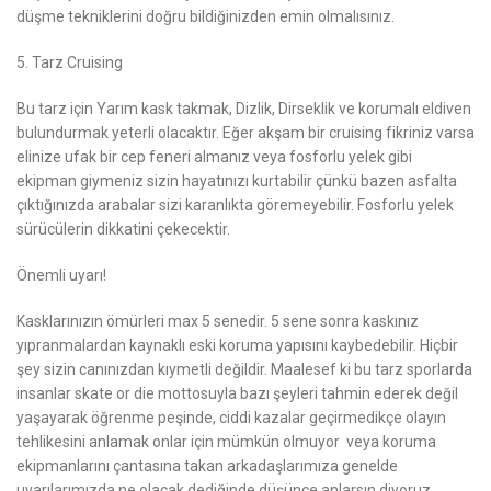
düşme tekniklerini doğru bildiğinizden emin olmalısınız.
5. Tarz Cruising
Bu tarz için Yarım kask takmak, Dizlik, Dirseklik ve korumalı eldiven
bulundurmak yeterli olacaktır. Eğer akşam bir cruising fikriniz varsa
elinize ufak bir cep feneri almanız veya fosforlu yelek gibi
ekipman giymeniz sizin hayatınızı kurtabilir çünkü bazen asfalta
çıktığınızda arabalar sizi karanlıkta göremeyebilir. Fosforlu yelek
sürücülerin dikkatini çekecektir.
Önemli uyarı!
Kasklarınızın ömürleri max 5 senedir. 5 sene sonra kaskınız
yıpranmalardan kaynaklı eski koruma yapısını kaybedebilir. Hiçbir
şey sizin canınızdan kıymetli değildir. Maalesef ki bu tarz sporlarda
insanlar skate or die mottosuyla bazı şeyleri tahmin ederek değil
yaşayarak öğrenme peşinde, ciddi kazalar geçirmedikçe olayın
tehlikesini anlamak onlar için mümkün olmuyor veya koruma
ekipmanlarını çantasına takan arkadaşlarımıza genelde
uyarılarımızda ne olacak dediğinde düşünce anlarsın diyoruz.