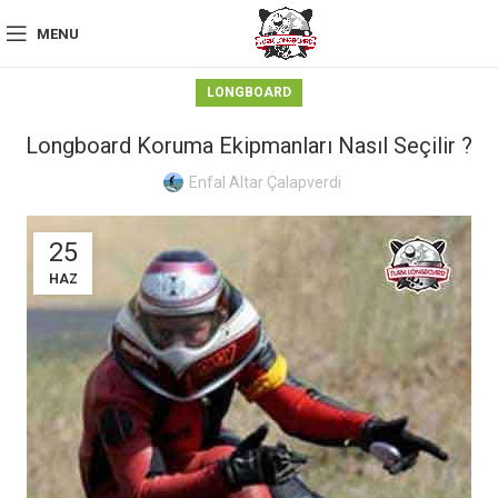
MENU
LONGBOARD
Longboard Koruma Ekipmanları Nasıl Seçilir ?
Enfal Altar Çalapverdi
25
HAZ