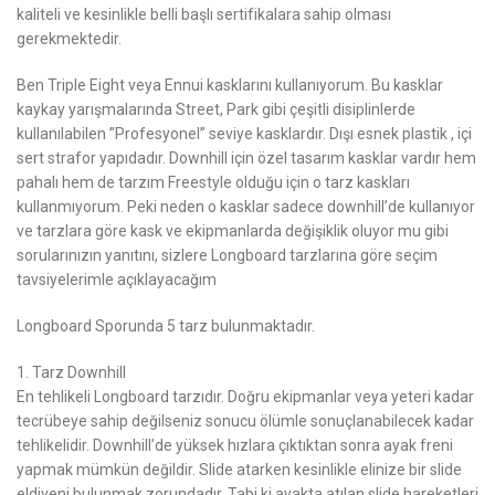
kaliteli ve kesinlikle belli başlı sertifikalara sahip olması
gerekmektedir.
Ben Triple Eight veya Ennui kasklarını kullanıyorum. Bu kasklar
kaykay yarışmalarında Street, Park gibi çeşitli disiplinlerde
kullanılabilen ”Profesyonel” seviye kasklardır. Dışı esnek plastik , içi
sert strafor yapıdadır. Downhill için özel tasarım kasklar vardır hem
pahalı hem de tarzım Freestyle olduğu için o tarz kaskları
kullanmıyorum. Peki neden o kasklar sadece downhill’de kullanıyor
ve tarzlara göre kask ve ekipmanlarda değişiklik oluyor mu gibi
sorularınızın yanıtını, sizlere Longboard tarzlarına göre seçim
tavsiyelerimle açıklayacağım
Longboard Sporunda 5 tarz bulunmaktadır.
1. Tarz Downhill
En tehlikeli Longboard tarzıdır. Doğru ekipmanlar veya yeteri kadar
tecrübeye sahip değilseniz sonucu ölümle sonuçlanabilecek kadar
tehlikelidir. Downhill’de yüksek hızlara çıktıktan sonra ayak freni
yapmak mümkün değildir. Slide atarken kesinlikle elinize bir slide
eldiveni bulunmak zorundadır. Tabi ki ayakta atılan slide hareketleri