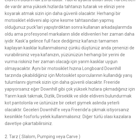
de vardır ama yüksek hızlarda tahtanızı tutarak ve elinizi yere
koyarak atmak sizin için daha güvenli olacaktır. Herhangi bir
motosiklet eldiveni alıp içine kesme tahtasından yapmış
olduğunuz puck’lari yapıştırdıktan sonra kullanan arkadaşlarımda
oldu ama profesyonel markaların slide eldivenleri her zaman daha
iyidir. Kask’a gelince full face dediğimiz kafanızı tamamen
kaplayan kasklar kullanmalısınız çünkü düştünüz anda çenenizi de
vurabilirsiniz veya kafanızın, yüzünüzün herhangi bir yerini de
vurma riskiniz her zaman olacağı için yarım kasklar uygun
olmayacaktır. Aynı bir motosiklet hızına Longboard Downhill
tarzında çıkabildiğiniz için Motosiklet sporcularının kullandığı yarış
tulumlarını giymek sizin için daha güvenli olacaktır. Freeride
yapıyorsanız eğer Downhill gibi çok yüksek hızlara çıkmadığınız için
Yarım kask takmak, Dizlik, Dirseklik ve slide eldiveni bulundurmak
kot pantolonla ve üstünüze bir ceket giymek aslında yeterli
olacaktır. Geceleri Downhill’e veya Freeride’a çıkmak istiyorsanız
kesinlikle fosforlu yelek kullanmalısınız. Diğer türlü olası kazalara
davetiye çıkartabilirsiniz.
2. Tarz ( Slalom, Pumping veya Carve )